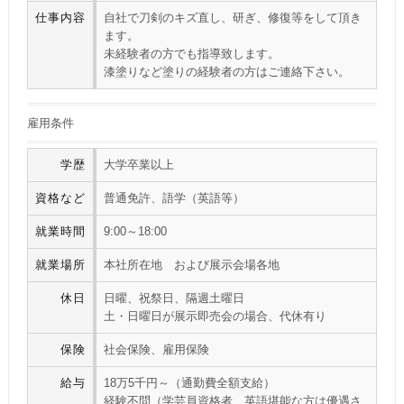
仕事内容
自社で刀剣のキズ直し、研ぎ、修復等をして頂き
ます。
未経験者の方でも指導致します。
漆塗りなど塗りの経験者の方はご連絡下さい。
雇用条件
学歴
大学卒業以上
資格など
普通免許、語学（英語等）
就業時間
9:00～18:00
就業場所
本社所在地 および展示会場各地
休日
日曜、祝祭日、隔週土曜日
土・日曜日が展示即売会の場合、代休有り
保険
社会保険、雇用保険
給与
18万5千円～（通勤費全額支給）
経験不問（学芸員資格者、英語堪能な方は優遇さ